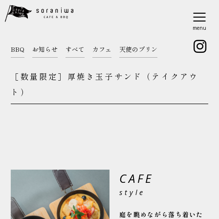
menu
BBQ
お知らせ
すべて
カフェ
天使のプリン
［数量限定］厚焼き玉子サンド（テイクアウ
ト）
CAFE
style
庭を眺めながら落ち着いた