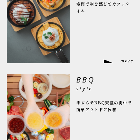
空間で
空を感じてカフェタ
イム
BBQ
style
手ぶらでBBQ
天童の街中で
簡単アウトドア体験