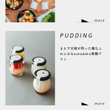
PUDDING
まるで天使が作った様な
ふ
わふわなsoraniwa特製プ
リン