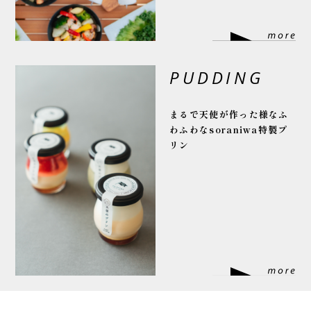
PUDDING
まるで天使が作った様な
ふ
わふわなsoraniwa特製プ
リン