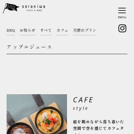
menu
BBQ
お知らせ
すべて
カフェ
天使のプリン
アップルジュース
CAFE
style
庭を眺めながら落ち着いた
空間で
空を感じてカフェタ