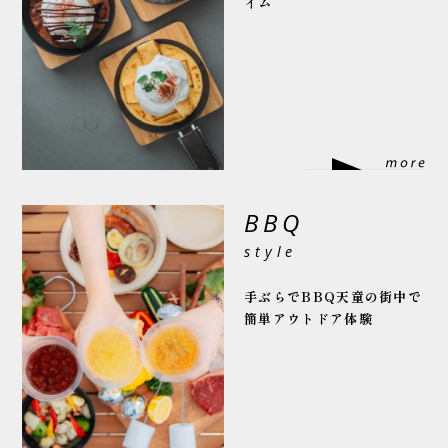
イム
BBQ
style
手ぶらでBBQ
天童の街中で
簡単アウトドア体験