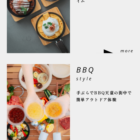
イム
BBQ
style
手ぶらでBBQ
天童の街中で
簡単アウトドア体験