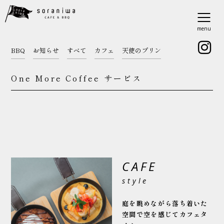
menu
BBQ
お知らせ
すべて
カフェ
天使のプリン
One More Coffee サービス
CAFE
style
庭を眺めながら落ち着いた
空間で
空を感じてカフェタ