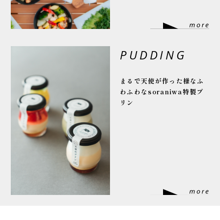
PUDDING
まるで天使が作った様な
ふ
わふわなsoraniwa特製プ
リン